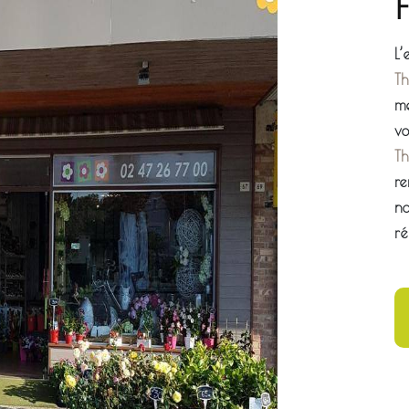
L
Th
me
vo
Th
re
no
ré