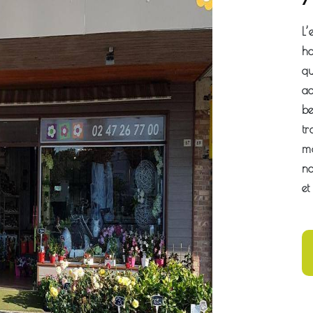
L
ha
qu
ac
be
tr
mé
no
et