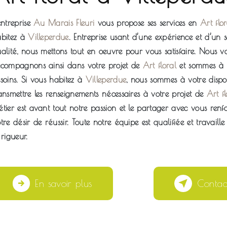
’entreprise
Au Marais Fleuri
vous propose ses services en
Art flor
bitez à
Villeperdue
. Entreprise usant d’une expérience et d’un s
alité, nous mettons tout en oeuvre pour vous satisfaire. Nous v
compagnons ainsi dans votre projet de
Art floral
et sommes à l
soins. Si vous habitez à
Villeperdue
, nous sommes à votre dispo
ansmettre les renseignements nécessaires à votre projet de
Art fl
tier est avant tout notre passion et le partager avec vous renf
tre désir de réussir. Toute notre équipe est qualifiée et travaill
 rigueur.
En savoir plus
Contac