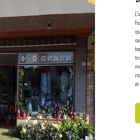
L
ha
qu
ac
be
tr
mé
no
et