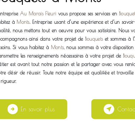
’entreprise
Au Marais Fleuri
vous propose ses services en
Bouquet
bitez à
Monts
. Entreprise usant d’une expérience et d’un savoir
alité, nous mettons tout en oeuvre pour vous satisfaire. Nous v
compagnons ainsi dans votre projet de
Bouquets
et sommes à l’
soins. Si vous habitez à
Monts
, nous sommes à votre dispositio
ansmettre les renseignements nécessaires à votre projet de
Bouqu
tier est avant tout notre passion et le partager avec vous renf
tre désir de réussir. Toute notre équipe est qualifiée et travaill
 rigueur.
En savoir plus
Contac